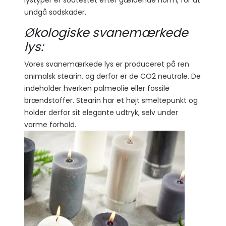
lystyper er sodtestet efter gældende norm, for at
undgå sodskader.
Økologiske svanemærkede
lys:
Vores svanemærkede lys er produceret på ren
animalsk stearin, og derfor er de CO2 neutrale. De
indeholder hverken palmeolie eller fossile
brændstoffer. Stearin har et højt smeltepunkt og
holder derfor sit elegante udtryk, selv under
varme forhold.