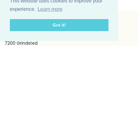
This website uses cookies to improve your
experience.
Learn more
Got it!
Vinding et co A/S
Odinsvej 11
7200 Grindsted
Telefon: +45 75 31 02 11
E-mail: vinding@vindingetco.dk
Fakta
Fakta om lys
Fakta om servietter
Kundeservice
Om os
Handelsbetingelser
Kontakt