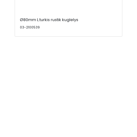
Ø80mm L.turkis rustik kuglelys
03-2100539