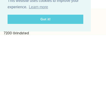
This website uses cookies to improve your
experience.
Learn more
Got it!
Vinding et co A/S
Odinsvej 11
7200 Grindsted
Telefon: +45 75 31 02 11
E-mail: vinding@vindingetco.dk
Fakta
Fakta om lys
Fakta om servietter
Kundeservice
Om os
Handelsbetingelser
Kontakt