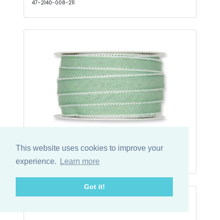
47-2140-008-211
Bånd mint m/hvid kant 25m
This website uses cookies to improve your
47-3326-015-128-25
experience.
Learn more
Got it!