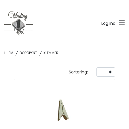
Log ind
HJEM
BORDPYNT
KLEMMER
Sortering: