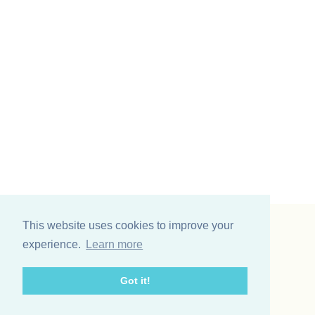
This website uses cookies to improve your
Vinding et co A/S
experience.
Learn more
Odinsvej 11
7200 Grindsted
Got it!
Telefon: +45 75 31 02 11
E-mail: vinding@vindingetco.dk