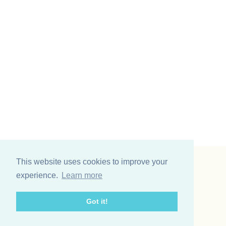
This website uses cookies to improve your
Vinding et co A/S
experience.
Learn more
Odinsvej 11
7200 Grindsted
Got it!
Telefon: +45 75 31 02 11
E-mail: vinding@vindingetco.dk