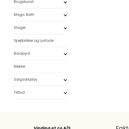
Brugskunst
Magic Bath
Stager
Spejlbrikker og Lysfade
Bordpynt
Møbler
Salgsdisplay
Tilbud
Fak
Vinding et co A/S