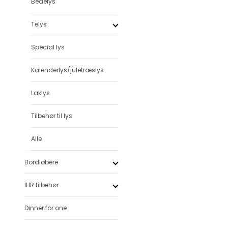
Bedelys
Telys
Special lys
Kalenderlys/juletræslys
Laklys
Tilbehør til lys
Alle
Bordløbere
IHR tilbehør
Dinner for one