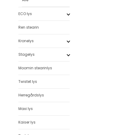
ECO lys
Ren stearin
Kronelys
Stagelys
Moomin stearinlys
Twistet lys
Herregårdslys
Maxi lys
Kaiser lys