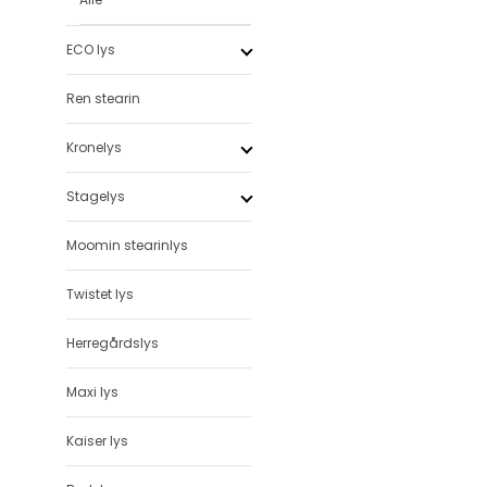
ECO lys
Ren stearin
Kronelys
Stagelys
Moomin stearinlys
Twistet lys
Herregårdslys
Maxi lys
Kaiser lys