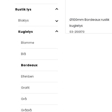
Rustik lys
Ø100mm Bordeaux rustik
Bloklys
kuglelys
Kuglelys
03-2100170
Blomme
Blå
Bordeaux
Elfenben
Grafit
Grå
Gråblå