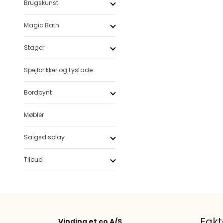
Brugskunst
Magic Bath
Stager
Spejlbrikker og Lysfade
Bordpynt
Møbler
Salgsdisplay
Tilbud
Fak
Vinding et co A/S