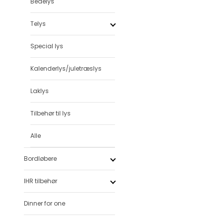
Bedelys
Telys
Special lys
Kalenderlys/juletræslys
Laklys
Tilbehør til lys
Alle
Bordløbere
IHR tilbehør
Dinner for one