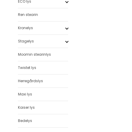
ECO lys
Ren stearin
Kronelys
Stagelys
Moomin stearinlys
Twistet lys
Herregårdslys
Maxi lys
Kaiser lys
Bedelys