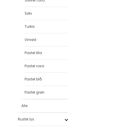
Støvet rosa
Sølv
Turkis
Vinrød
Pastel lilla
Pastel rosa
Pastel blå
Pastel grøn
Alle
Rustik lys