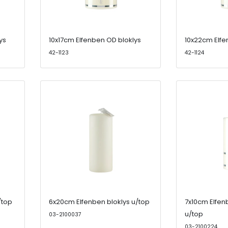
ys
10x17cm Elfenben OD bloklys
10x22cm Elfe
42-1123
42-1124
/top
6x20cm Elfenben bloklys u/top
7x10cm Elfen
u/top
03-2100037
03-2100224