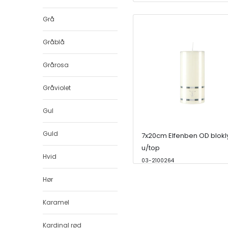
Grå
Gråblå
Grårosa
Gråviolet
Gul
Guld
7x20cm Elfenben OD blokl
u/top
Hvid
03-2100264
Hør
Karamel
Kardinal rød