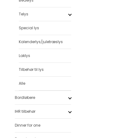
Bedelys
Telys
Special lys
Kalenderlys/juletræslys
Laklys
Tilbehør til lys
Alle
Bordløbere
IHR tilbehør
Dinner for one