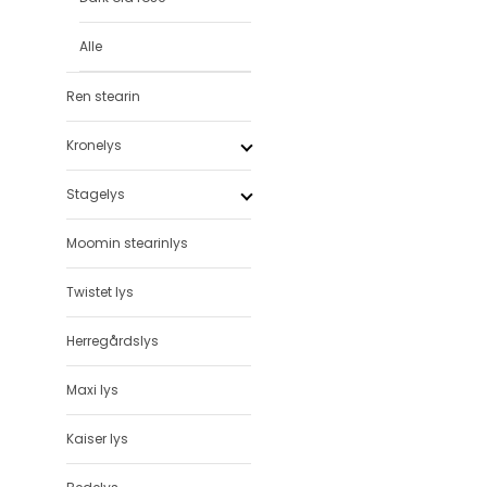
Alle
Ren stearin
Kronelys
Stagelys
Moomin stearinlys
Twistet lys
Herregårdslys
Maxi lys
Kaiser lys