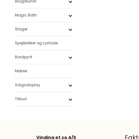
Brugskunst
Magic Bath
Stager
Spejlbrikker og Lysfade
Bordpynt
Møbler
Salgsdisplay
Tilbud
Fak
Vinding et co A/S