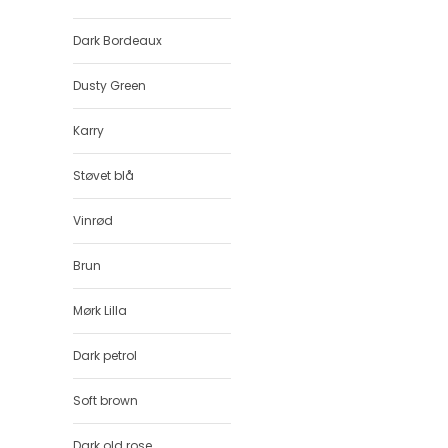
Dark Bordeaux
Dusty Green
Karry
Støvet blå
Vinrød
Brun
Mørk Lilla
Dark petrol
Soft brown
Dark old rose