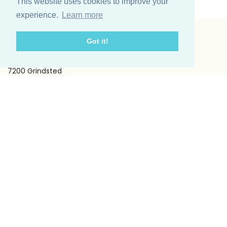
This website uses cookies to improve your
experience.
Learn more
Got it!
Vinding et co A/S
Odinsvej 11
7200 Grindsted
Telefon: +45 75 31 02 11
E-mail: vinding@vindingetco.dk
Fakta
Fakta om lys
Fakta om servietter
Kundeservice
Om os
Handelsbetingelser
Kontakt