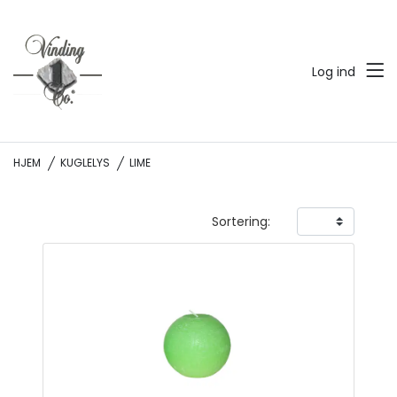
Log ind
HJEM
KUGLELYS
LIME
Sortering: