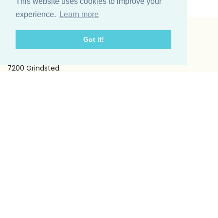
This website uses cookies to improve your
experience.
Learn more
Got it!
Vinding et co A/S
Odinsvej 11
7200 Grindsted
Telefon: +45 75 31 02 11
E-mail: vinding@vindingetco.dk
Fakta
Fakta om lys
Fakta om servietter
Kundeservice
Om os
Handelsbetingelser
Kontakt