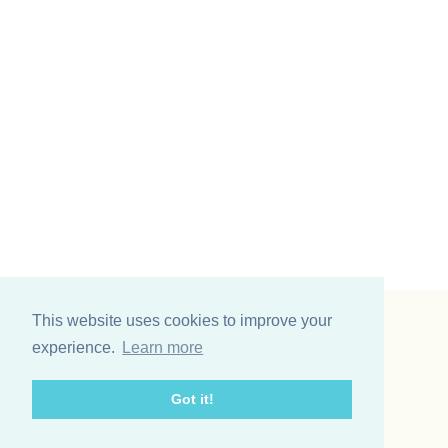
This website uses cookies to improve your
Vinding et co A/S
experience.
Learn more
Odinsvej 11
7200 Grindsted
Got it!
Telefon: +45 75 31 02 11
E-mail: vinding@vindingetco.dk