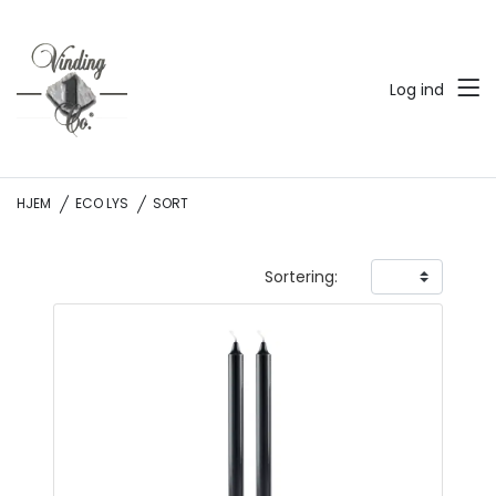
Log ind
HJEM
ECO LYS
SORT
Sortering: