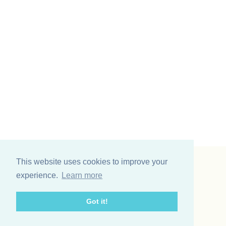
This website uses cookies to improve your
Vinding et co A/S
experience.
Learn more
Odinsvej 11
7200 Grindsted
Got it!
Telefon: +45 75 31 02 11
E-mail: vinding@vindingetco.dk