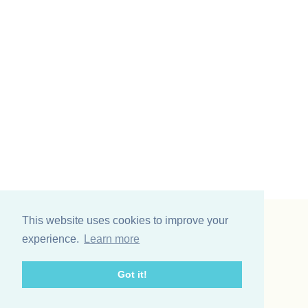
This website uses cookies to improve your
Vinding et co A/S
experience.
Learn more
Odinsvej 11
7200 Grindsted
Got it!
Telefon: +45 75 31 02 11
E-mail: vinding@vindingetco.dk