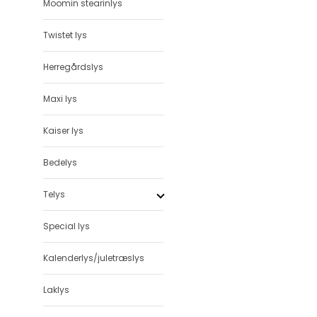
Moomin stearinlys
Twistet lys
Herregårdslys
Maxi lys
Kaiser lys
Bedelys
Telys
Special lys
Kalenderlys/juletræslys
Laklys