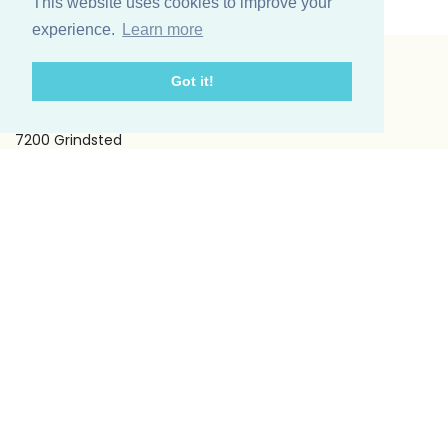
This website uses cookies to improve your
experience.
Learn more
Got it!
Vinding et co A/S
Odinsvej 11
7200 Grindsted
Telefon: +45 75 31 02 11
E-mail: vinding@vindingetco.dk
Fakta
Fakta om lys
Fakta om servietter
Kundeservice
Om os
Handelsbetingelser
Kontakt