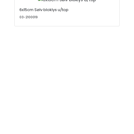
6x15cm Sølv bloklys u/top
03-2100019