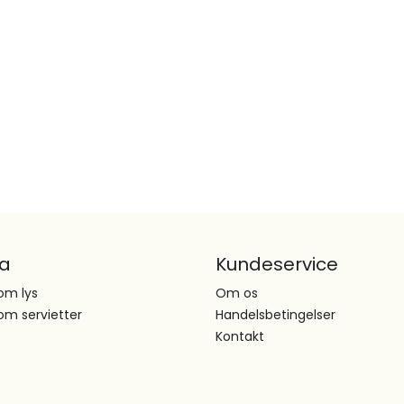
ta
Kundeservice
om lys
Om os
om servietter
Handelsbetingelser
Kontakt