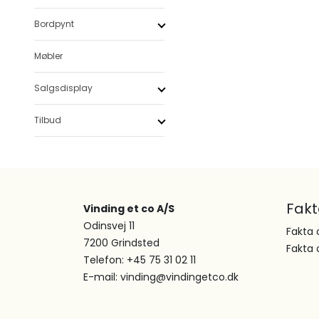
Bordpynt
Møbler
Salgsdisplay
Tilbud
Fak
Vinding et co A/S
Odinsvej 11
Fakta 
7200 Grindsted
Fakta 
Telefon: +45 75 31 02 11
E-mail: vinding@vindingetco.dk