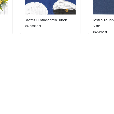
Grattis Til Studenten Lunch
Textile Touch
12stk
29-003500L
29-VD9041