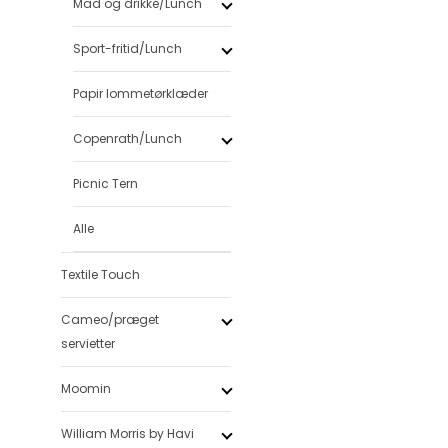
Mad og drikke/Lunch
Sport-fritid/Lunch
Papir lommetørklæder
Copenrath/Lunch
Picnic Tern
Alle
Textile Touch
Cameo/præget
servietter
Moomin
William Morris by Havi