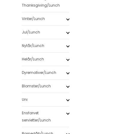
Thanksgiving/Lunch
Vinter/Lunch
Jul/Lunch
Nytår/Lunch
Helår/Lunch
Dyremotiver/Lunch
Blomster/Lunch
Uni
Ensfarvet
servietter/Lunch
Barnedåb/Lunch