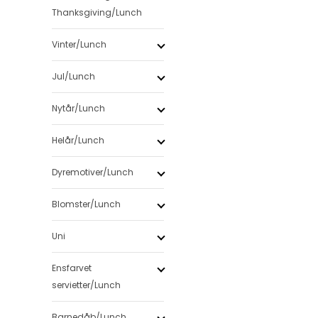
Thanksgiving/Lunch
Vinter/Lunch
Jul/Lunch
Nytår/Lunch
Helår/Lunch
Dyremotiver/Lunch
Blomster/Lunch
Uni
Ensfarvet
servietter/Lunch
Barnedåb/Lunch