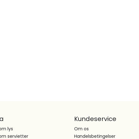
ta
Kundeservice
om lys
Om os
om servietter
Handelsbetingelser