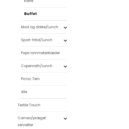
Kaffe
Buffet
Mad og drikke/Lunch
Sport-fritid/Lunch
Papir lommetørklæder
Copenrath/Lunch
Picnic Tern
Alle
Textile Touch
Cameo/præget
servietter