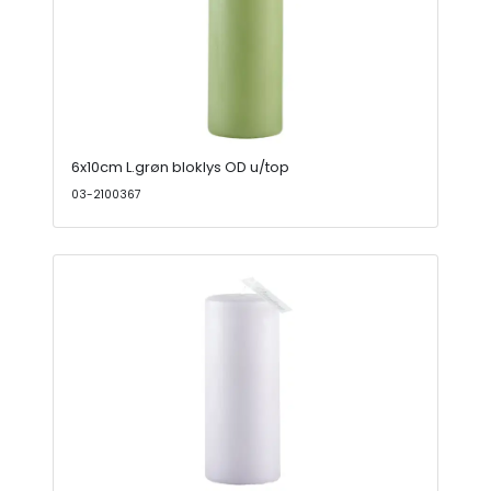
6x10cm L.grøn bloklys OD u/top
03-2100367