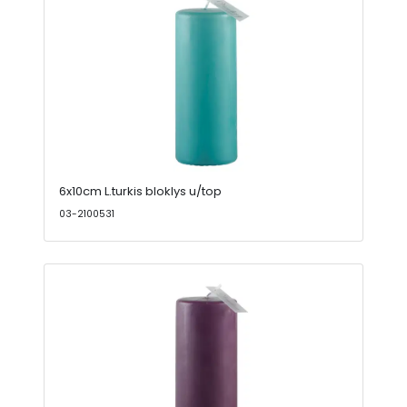
6x10cm L.turkis bloklys u/top
03-2100531