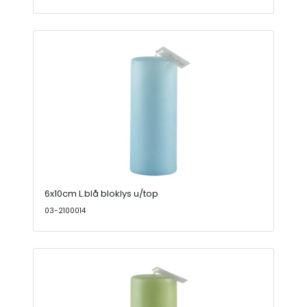
6x10cm L.blå bloklys u/top
03-2100014