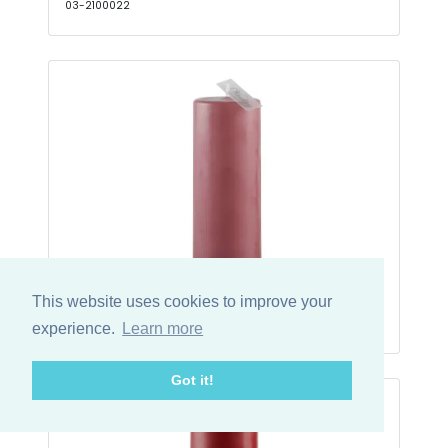
03-2100022
6x15cm Blomme bloklys OD u/top
This website uses cookies to improve your
03-2100368
experience.
Learn more
Got it!