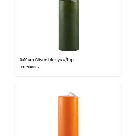
6x10cm Oliven bloklys u/top
03-2100332