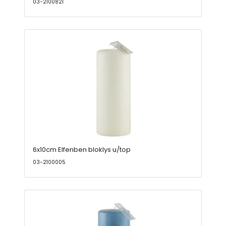
03-2100821
6x10cm Elfenben bloklys u/top
03-2100005