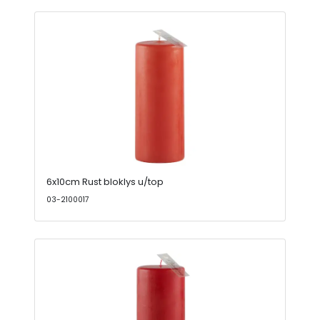
6x10cm Rust bloklys u/top
03-2100017