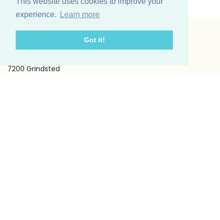
This website uses cookies to improve your
experience.
Learn more
Got it!
Vinding et co A/S
Odinsvej 11
7200 Grindsted
Telefon: +45 75 31 02 11
E-mail: vinding@vindingetco.dk
Fakta
Fakta om lys
Fakta om servietter
Kundeservice
Om os
Handelsbetingelser
Kontakt