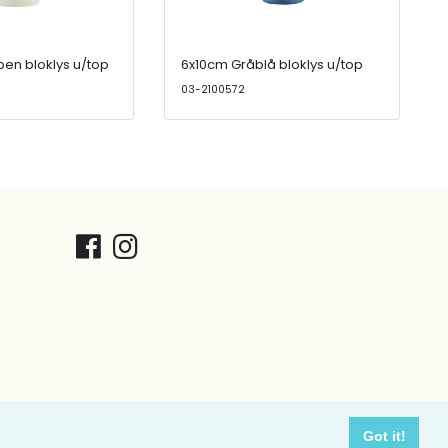
ben bloklys u/top
6x10cm Gråblå bloklys u/top
03-2100572
Got it!