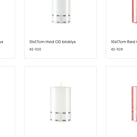
ys
10x17cm Hvid OD bloklys
10x17cm Rød 
42-1120
42-1129