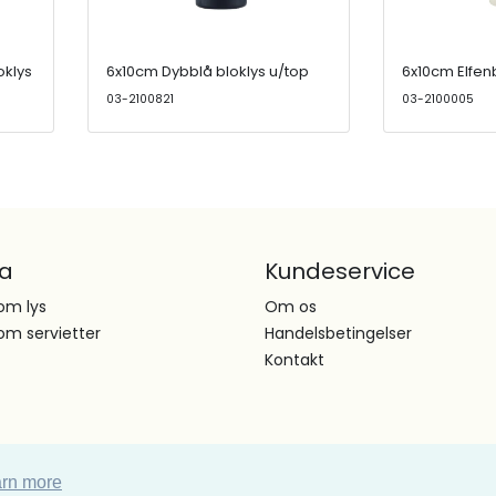
oklys
6x10cm Dybblå bloklys u/top
6x10cm Elfen
03-2100821
03-2100005
ta
Kundeservice
om lys
Om os
om servietter
Handelsbetingelser
Kontakt
rn more
Copyright Vinding et co A/S © All Right Reserved