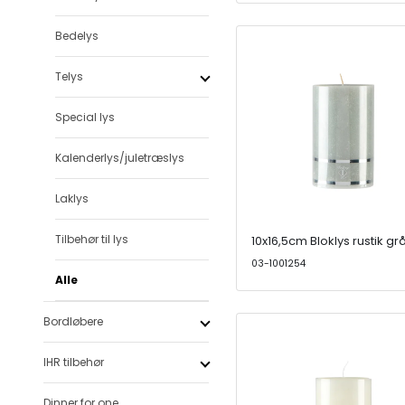
Bedelys
Telys
Special lys
Kalenderlys/juletræslys
Laklys
Tilbehør til lys
10x16,5cm Bloklys rustik gr
03-1001254
Alle
Bordløbere
IHR tilbehør
Dinner for one