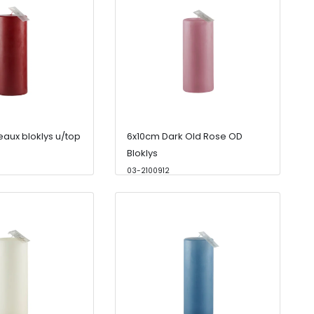
aux bloklys u/top
6x10cm Dark Old Rose OD
Bloklys
03-2100912