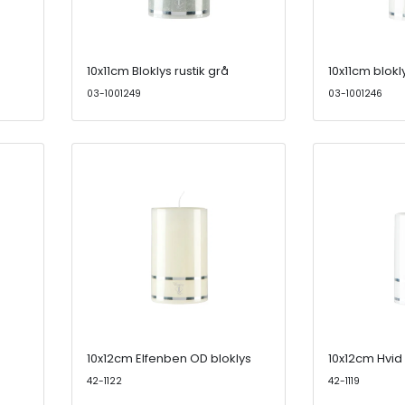
10x11cm Bloklys rustik grå
10x11cm blokly
03-1001249
03-1001246
10x12cm Elfenben OD bloklys
10x12cm Hvid
42-1122
42-1119