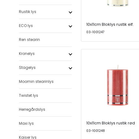
Rustik lys
10x11cm Bloklys rustik elf.
ECO lys
03-1001247
Ren stearin
Kronelys
Stagelys
Moomin stearinlys
Twistet lys
Herregårdslys
10x11cm Bloklys rustik rød
Maxi lys
03-1001248
Kaiser lys