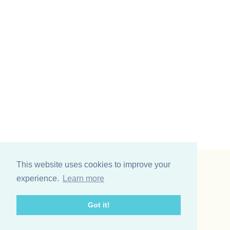
This website uses cookies to improve your
Vinding et co A/S
experience.
Learn more
Odinsvej 11
7200 Grindsted
Got it!
Telefon: +45 75 31 02 11
E-mail: vinding@vindingetco.dk