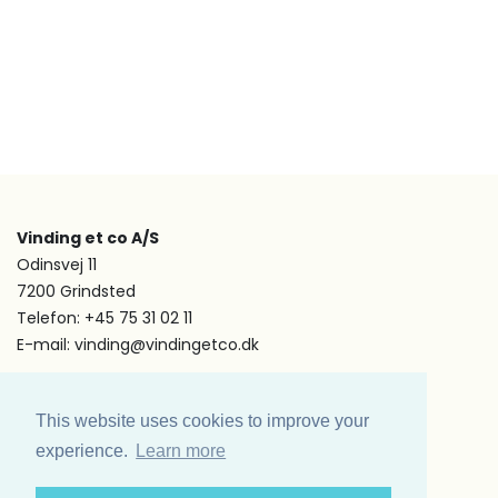
Vinding et co A/S
Odinsvej 11
7200 Grindsted
Telefon: +45 75 31 02 11
E-mail: vinding@vindingetco.dk
Fakta
This website uses cookies to improve your
Fakta om lys
Fakta om servietter
experience.
Learn more
Kundeservice