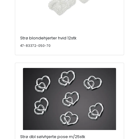
Strø blondehjerter hvid 12stk
47-83372-050-70
Strø dbl sølvhjerte pose m/25stk