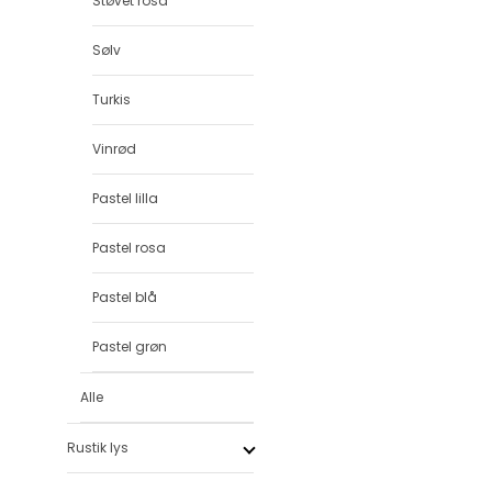
Støvet rosa
Sølv
Turkis
Vinrød
Pastel lilla
Pastel rosa
Pastel blå
Pastel grøn
Alle
Rustik lys