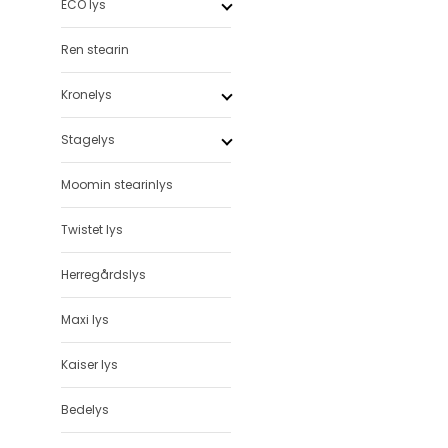
ECO lys
Ren stearin
Kronelys
Stagelys
Moomin stearinlys
Twistet lys
Herregårdslys
Maxi lys
Kaiser lys
Bedelys