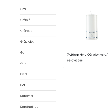
Grå
Gråblå
Grårosa
Gråviolet
Gul
7x20cm Hvid OD bloklys u
03-2100266
Guld
Hvid
Hør
Karamel
Kardinal rød