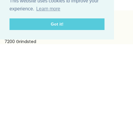
This website uses cookies to improve your
experience.
Learn more
Got it!
Vinding et co A/S
Odinsvej 11
7200 Grindsted
Telefon: +45 75 31 02 11
E-mail: vinding@vindingetco.dk
Fakta
Fakta om lys
Fakta om servietter
Kundeservice
Om os
Handelsbetingelser
Kontakt