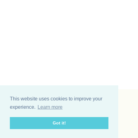
This website uses cookies to improve your
Vinding et co A/S
experience.
Learn more
Odinsvej 11
7200 Grindsted
Got it!
Telefon: +45 75 31 02 11
E-mail: vinding@vindingetco.dk