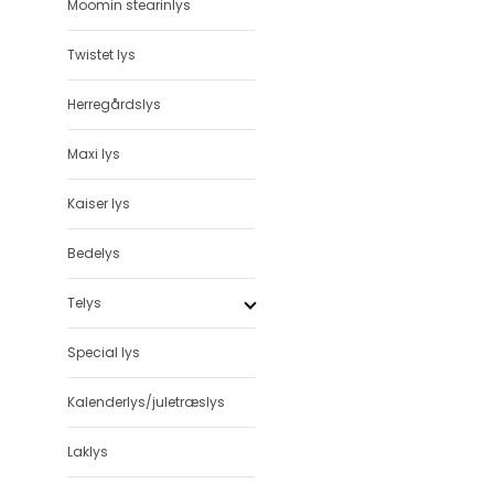
Moomin stearinlys
Twistet lys
Herregårdslys
Maxi lys
Kaiser lys
Bedelys
Telys
Special lys
Kalenderlys/juletræslys
Laklys