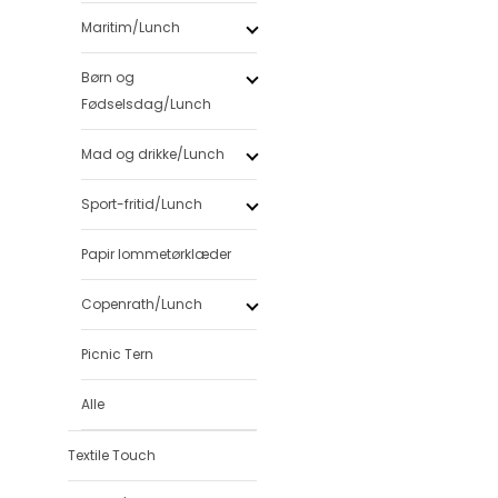
Maritim/Lunch
Børn og
Fødselsdag/Lunch
Mad og drikke/Lunch
Sport-fritid/Lunch
Papir lommetørklæder
Copenrath/Lunch
Picnic Tern
Alle
Textile Touch