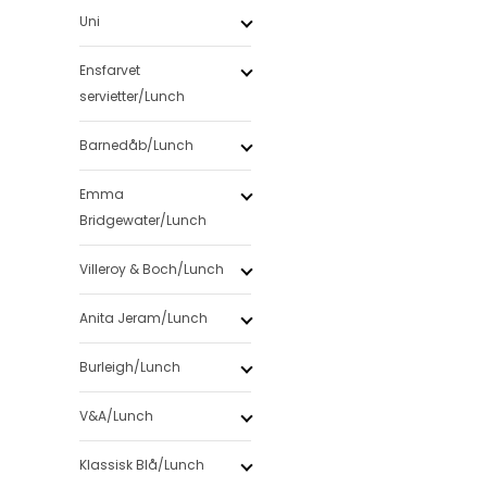
Uni
Ensfarvet
servietter/Lunch
Barnedåb/Lunch
Emma
Bridgewater/Lunch
Villeroy & Boch/Lunch
Anita Jeram/Lunch
Burleigh/Lunch
V&A/Lunch
Klassisk Blå/Lunch