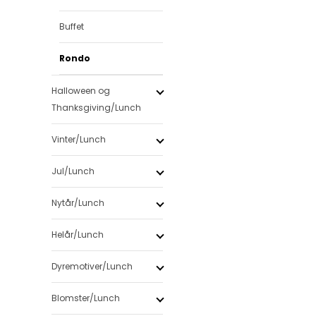
Buffet
Rondo
Halloween og
Thanksgiving/Lunch
Vinter/Lunch
Jul/Lunch
Nytår/Lunch
Helår/Lunch
Dyremotiver/Lunch
Blomster/Lunch