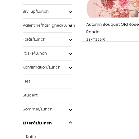
Bryllup/Lunch
Autumn Bouquet Old Rose
Valentine/Kærlighed/Lunch
Rondo
Forår/Lunch
29-1112551R
Påske/Lunch
Konfirmation/Lunch
Fest
Student
Sommer/Lunch
Efterår/Lunch
Kaffe