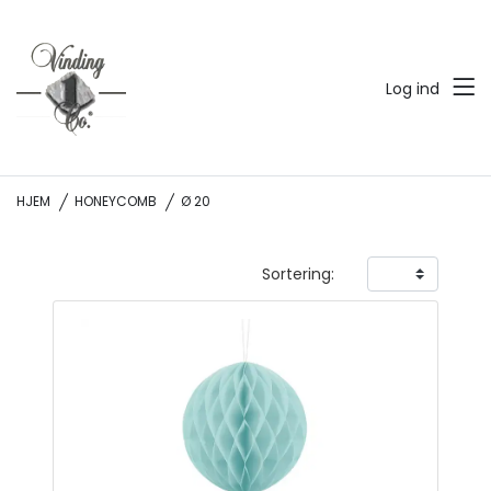
Log ind
HJEM
HONEYCOMB
Ø 20
Sortering: