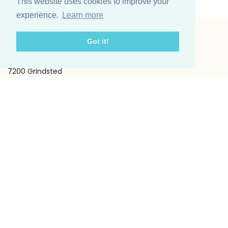
This website uses cookies to improve your
experience.
Learn more
Got it!
Vinding et co A/S
Odinsvej 11
7200 Grindsted
Telefon: +45 75 31 02 11
E-mail: vinding@vindingetco.dk
Fakta
Fakta om lys
Fakta om servietter
Kundeservice
Om os
Handelsbetingelser
Kontakt