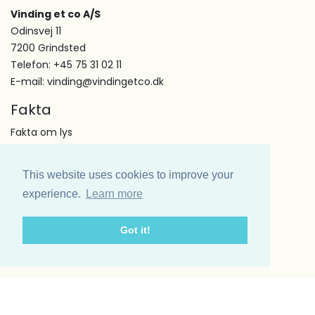
Vinding et co A/S
Odinsvej 11
7200 Grindsted
Telefon: +45 75 31 02 11
E-mail: vinding@vindingetco.dk
Fakta
Fakta om lys
Fakta om servietter
Kundeservice
This website uses cookies to improve your
Om os
experience.
Learn more
Handelsbetingelser
Kontakt
Got it!